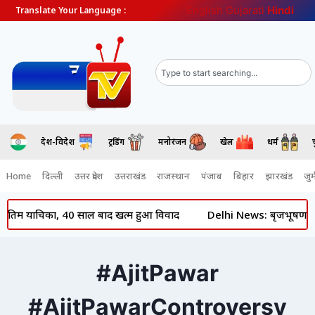
English
Gujarati
Hindi
Translate Your Language :
देश-विदेश
ट्रेंडिंग
मनोरंजन
खेल
धर्म
Home
दिल्ली
उत्तर प्रदेश
उत्तराखंड
राजस्थान
पंजाब
बिहार
झारखंड
जुर्
 अंतिम याचिका, 40 साल बाद खत्म हुआ विवाद
Delhi News: बृजभूषण शरण स
#AjitPawar
#AjitPawarControversy