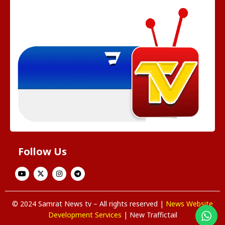
Follow Us
© 2024 Samrat News tv – All rights reserved |
News Website
Development Services
| New Traffictail