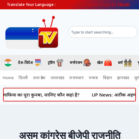
English
Gujarati
Hindi
Translate Your Language :
देश-विदेश
ट्रेंडिंग
मनोरंजन
खेल
धर्म
Home
दिल्ली
उत्तर प्रदेश
उत्तराखंड
राजस्थान
पंजाब
बिहार
झारखंड
जुर्
िया का पूरा कुनबा, जानिए कौन कहां है?
UP News: अतीक अहमद के बेटे
असम कांग्रेस बीजेपी राजनीति