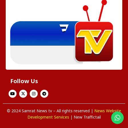
Follow Us
© 2024 Samrat News tv – All rights reserved |
News Website
Development Services
| New Traffictail