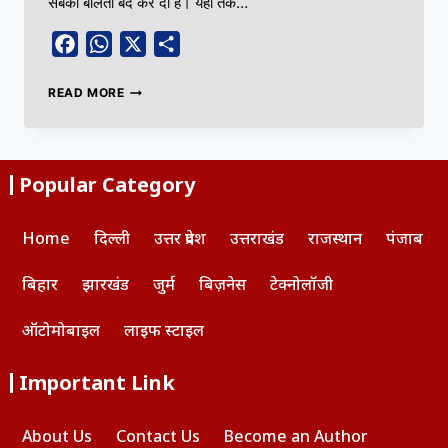
सबकी बोलती बंद कर दी है। यहीं तक…
Facebook
WhatsApp
X
Share
READ MORE
Popular Category
Home
दिल्ली
उत्तर प्रदेश
उत्तराखंड
राजस्थान
पंजाब
बिहार
झारखंड
जुर्म
बिज़नेस
टेक्नोलॉजी
ऑटोमोबाइल
लाइफ स्टाइल
Important Link
About Us
Contact Us
Become an Author