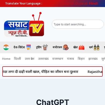
English
Gujarati
Hindi
Translate Your Language :
देश-विदेश
ट्रेंडिंग
मनोरंजन
खेल
धर्म
Home
दिल्ली
उत्तर प्रदेश
उत्तराखंड
राजस्थान
पंजाब
बिहार
झारखंड
जुर्
अंदर लगा दी दाढ़ी वाली खाल, पीड़ित का जीवन बना दुश्वार
Rajasthan New
ChatGPT