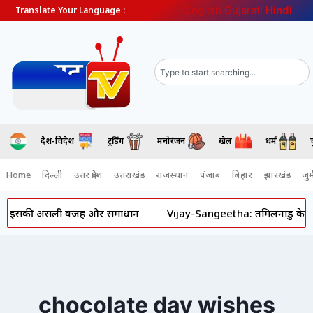
English
Gujarati
Hindi
Translate Your Language :
देश-विदेश
ट्रेंडिंग
मनोरंजन
खेल
धर्म
Home
दिल्ली
उत्तर प्रदेश
उत्तराखंड
राजस्थान
पंजाब
बिहार
झारखंड
जुर्
जानें इसकी असली वजह और समाधान
Vijay-Sangeetha: तमिलनाडु के मुख्यम
chocolate day wishes