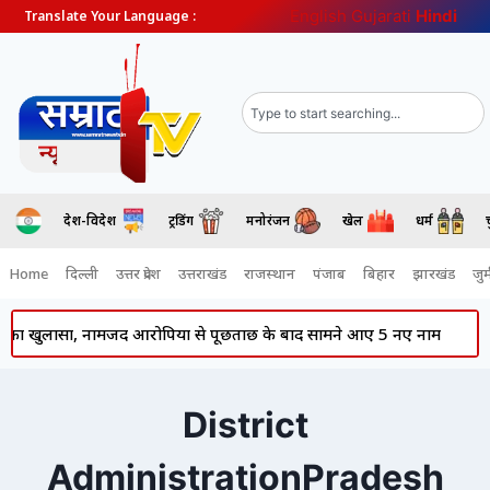
English
Gujarati
Hindi
Translate Your Language :
देश-विदेश
ट्रेंडिंग
मनोरंजन
खेल
धर्म
Home
दिल्ली
उत्तर प्रदेश
उत्तराखंड
राजस्थान
पंजाब
बिहार
झारखंड
जुर्
ा खुलासा, नामजद आरोपियों से पूछताछ के बाद सामने आए 5 नए नाम
Pun
District
AdministrationPradesh