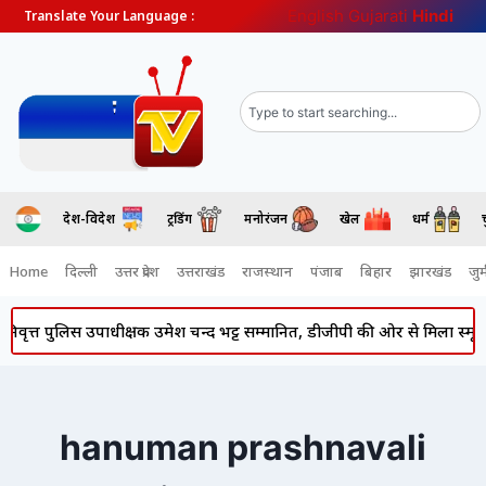
English
Gujarati
Hindi
Translate Your Language :
देश-विदेश
ट्रेंडिंग
मनोरंजन
खेल
धर्म
Home
दिल्ली
उत्तर प्रदेश
उत्तराखंड
राजस्थान
पंजाब
बिहार
झारखंड
जुर्
वृत्त पुलिस उपाधीक्षक उमेश चन्द भट्ट सम्मानित, डीजीपी की ओर से मिला स्मृति च
hanuman prashnavali