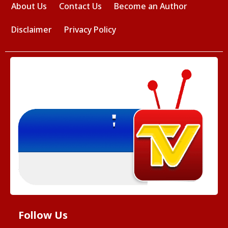
About Us
Contact Us
Become an Author
Disclaimer
Privacy Policy
Follow Us