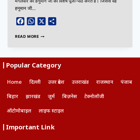
मंगलवार को हनुमान जी की विशेष पूजा-पाठ करते हैं। जिससे वह
हनुमान जी…
Facebook
WhatsApp
X
Share
READ MORE
Popular Category
Home
दिल्ली
उत्तर प्रदेश
उत्तराखंड
राजस्थान
पंजाब
बिहार
झारखंड
जुर्म
बिज़नेस
टेक्नोलॉजी
ऑटोमोबाइल
लाइफ स्टाइल
Important Link