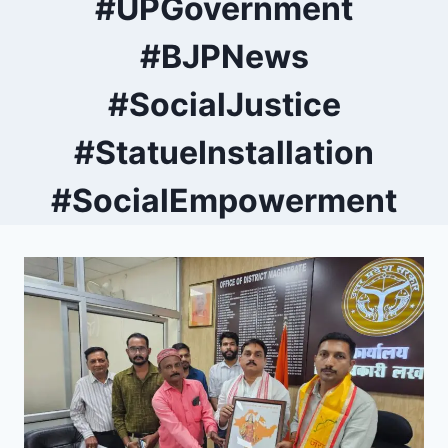
#UPGovernment
#BJPNews
#SocialJustice
#StatueInstallation
#SocialEmpowerment