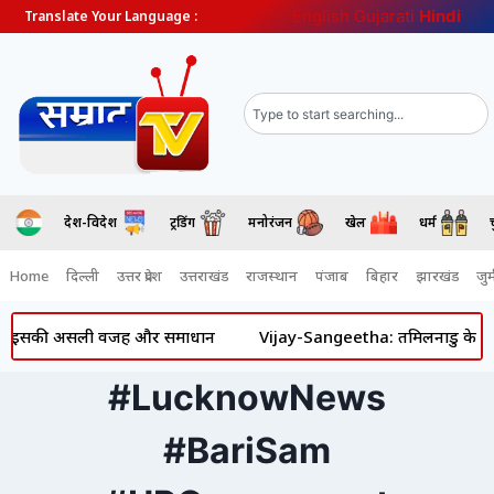
English
Gujarati
Hindi
Translate Your Language :
देश-विदेश
ट्रेंडिंग
मनोरंजन
खेल
धर्म
Home
दिल्ली
उत्तर प्रदेश
उत्तराखंड
राजस्थान
पंजाब
बिहार
झारखंड
जुर्
ानें इसकी असली वजह और समाधान
Vijay-Sangeetha: तमिलनाडु के मुख्यमंत
#LucknowNews
#BariSam