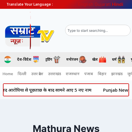
English
Gujarati
Hindi
Translate Your Language :
देश-विदेश
ट्रेंडिंग
मनोरंजन
खेल
धर्म
Home
दिल्ली
उत्तर प्रदेश
उत्तराखंड
राजस्थान
पंजाब
बिहार
झारखंड
जुर्
 से पूछताछ के बाद सामने आए 5 नए नाम
Punjab News: की राजनीति में ह
Mathura News