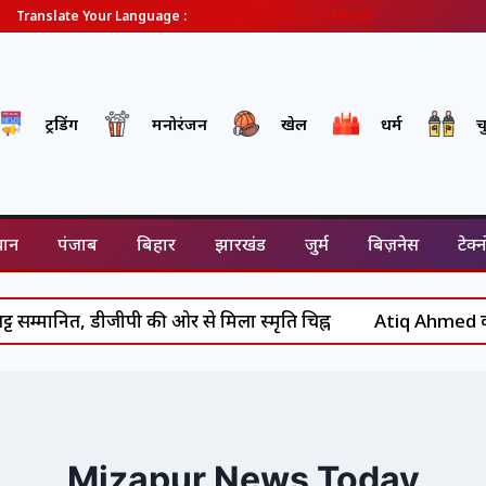
English
Gujarati
Hindi
Translate Your Language :
ट्रेंडिंग
मनोरंजन
खेल
धर्म
च
थान
पंजाब
बिहार
झारखंड
जुर्म
बिज़नेस
टेक्
म्मानित, डीजीपी की ओर से मिला स्मृति चिह्न
Atiq Ahmed का अंत
Mizapur News Today