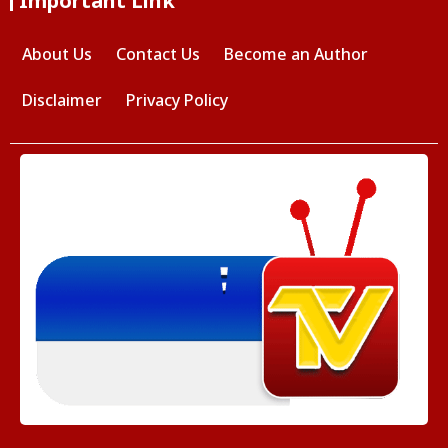
Important Link
About Us
Contact Us
Become an Author
Disclaimer
Privacy Policy