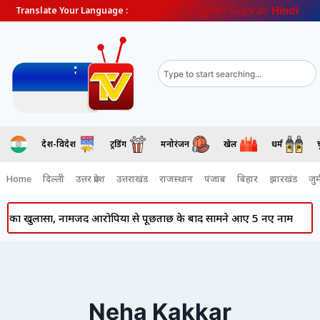
English
Gujarati
Hindi
Translate Your Language :
देश-विदेश
ट्रेंडिंग
मनोरंजन
खेल
धर्म
Home
दिल्ली
उत्तर प्रदेश
उत्तराखंड
राजस्थान
पंजाब
बिहार
झारखंड
जुर्
 का खुलासा, नामजद आरोपियों से पूछताछ के बाद सामने आए 5 नए नाम
P
Neha Kakkar