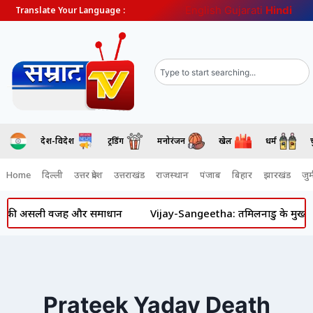
English
Gujarati
Hindi
Translate Your Language :
देश-विदेश
ट्रेंडिंग
मनोरंजन
खेल
धर्म
Home
दिल्ली
उत्तर प्रदेश
उत्तराखंड
राजस्थान
पंजाब
बिहार
झारखंड
जुर्
ं इसकी असली वजह और समाधान
Vijay-Sangeetha: तमिलनाडु के मुख्यमंत्री
Prateek Yadav Death