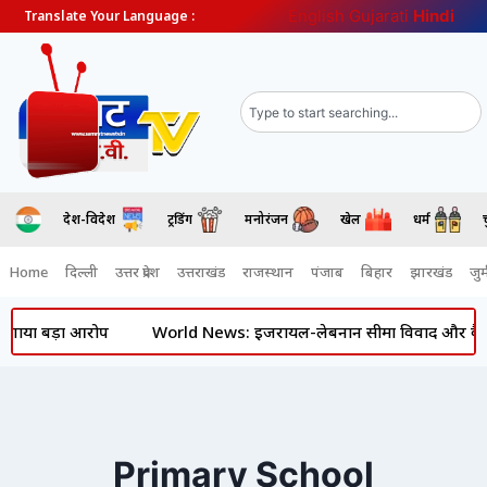
English
Gujarati
Hindi
Translate Your Language :
देश-विदेश
ट्रेंडिंग
मनोरंजन
खेल
धर्म
Home
दिल्ली
उत्तर प्रदेश
उत्तराखंड
राजस्थान
पंजाब
बिहार
झारखंड
जुर्
ा आरोप
World News: इजरायल-लेबनान सीमा विवाद और कैदियों की रिहाई 
Primary School