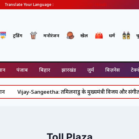
English
Gujarati
Hindi
Translate Your Language :
ट्रेंडिंग
मनोरंजन
खेल
धर्म
च
थान
पंजाब
बिहार
झारखंड
जुर्म
बिज़नेस
टेक्
Vijay-Sangeetha: तमिलनाडु के मुख्यमंत्री विजय और संगीता के र
Toll Plaza