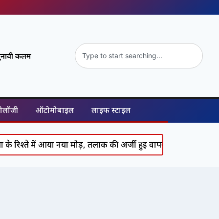
ुनावी कलम
नोलॉजी
ऑटोमोबाइल
लाइफ स्टाइल
िश्ते में आया नया मोड़, तलाक की अर्जी हुई वापस
Supreme Court