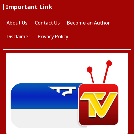
Important Link
About Us
Contact Us
Become an Author
Disclaimer
Privacy Policy