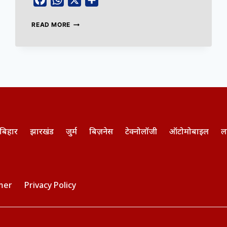
Facebook
WhatsApp
X
Share
READ MORE
बिहार
झारखंड
जुर्म
बिज़नेस
टेक्नोलॉजी
ऑटोमोबाइल
ल
mer
Privacy Policy