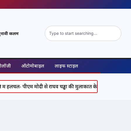
ुनावी कलम
नोलॉजी
ऑटोमोबाइल
लाइफ स्टाइल
ल- पीएम मोदी से राघव चड्ढा की मुलाकात के क्या हैं सियासी मायने?