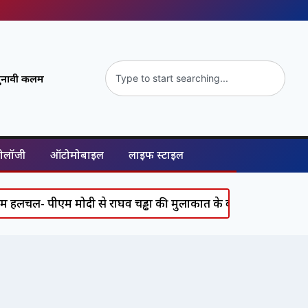
ुनावी कलम
नोलॉजी
ऑटोमोबाइल
लाइफ स्टाइल
- पीएम मोदी से राघव चड्ढा की मुलाकात के क्या हैं सियासी मायने?