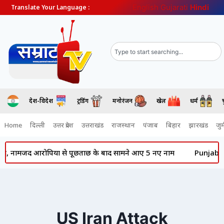
English
Gujarati
Hindi
Translate Your Language :
देश-विदेश
ट्रेंडिंग
मनोरंजन
खेल
धर्म
Home
दिल्ली
उत्तर प्रदेश
उत्तराखंड
राजस्थान
पंजाब
बिहार
झारखंड
जुर्
, नामजद आरोपियों से पूछताछ के बाद सामने आए 5 नए नाम
Punjab News:
US Iran Attack