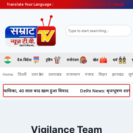
English
Gujarati
Hindi
Translate Your Language :
देश-विदेश
ट्रेंडिंग
मनोरंजन
खेल
धर्म
Home
दिल्ली
उत्तर प्रदेश
उत्तराखंड
राजस्थान
पंजाब
बिहार
झारखंड
जुर्
िम याचिका, 40 साल बाद खत्म हुआ विवाद
Delhi News: बृजभूषण शरण सिंह 
Vigilance Team