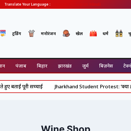
English
Gujarati
Hindi
Translate Your Language :
ट्रेंडिंग
मनोरंजन
खेल
धर्म
च
थान
पंजाब
बिहार
झारखंड
जुर्म
बिज़नेस
टेक्
ए बताई पूरी सच्चाई
Jharkhand Student Protest: ‘क्या हमारी 
Wine Shop