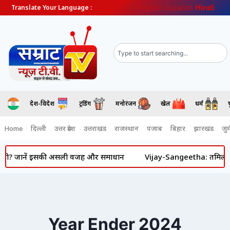
English
Gujarati
Hindi
Translate Your Language :
देश-विदेश
ट्रेंडिंग
मनोरंजन
खेल
धर्म
Home
दिल्ली
उत्तर प्रदेश
उत्तराखंड
राजस्थान
पंजाब
बिहार
झारखंड
जुर्
 पानी? जानें इसकी असली वजह और समाधान
Vijay-Sangeetha: तमिलनाडु के
Year Ender 2024