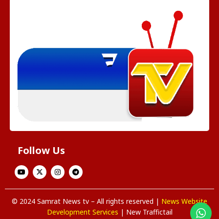
Follow Us
© 2024 Samrat News tv – All rights reserved |
News Website
Development Services
| New Traffictail