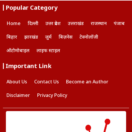
b
s
e
Popular Category
o
A
o
p
Home
दिल्ली
उत्तर प्रदेश
उत्तराखंड
राजस्थान
पंजाब
k
p
बिहार
झारखंड
जुर्म
बिज़नेस
टेक्नोलॉजी
ऑटोमोबाइल
लाइफ स्टाइल
Important Link
About Us
Contact Us
Become an Author
Disclaimer
Privacy Policy