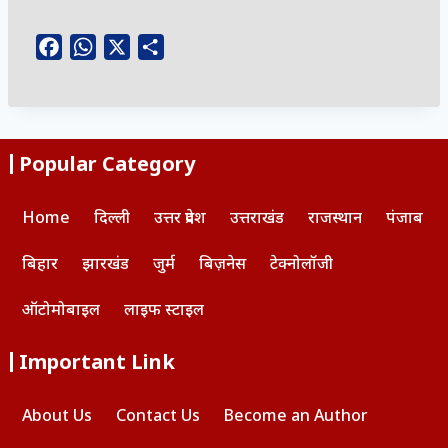
F
W
X
S
a
h
h
c
a
a
e
t
r
b
s
e
Popular Category
o
A
o
p
Home
दिल्ली
उत्तर प्रदेश
उत्तराखंड
राजस्थान
पंजाब
k
p
बिहार
झारखंड
जुर्म
बिज़नेस
टेक्नोलॉजी
ऑटोमोबाइल
लाइफ स्टाइल
Important Link
About Us
Contact Us
Become an Author