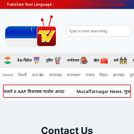
English
Gujarati
Hindi
Translate Your Language :
देश-विदेश
ट्रेंडिंग
मनोरंजन
खेल
धर्म
Home
दिल्ली
उत्तर प्रदेश
उत्तराखंड
राजस्थान
पंजाब
बिहार
झारखंड
जुर्
 के चलते 6 AAP विधायक मार्शल आउट
Muzaffarnagar News: मुजफ्फरनगर म
Contact Us