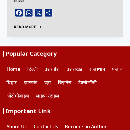
निर्विघ्न…
Facebook
WhatsApp
X
Share
READ MORE
Popular Category
Home
दिल्ली
उत्तर प्रदेश
उत्तराखंड
राजस्थान
पंजाब
बिहार
झारखंड
जुर्म
बिज़नेस
टेक्नोलॉजी
ऑटोमोबाइल
लाइफ स्टाइल
Important Link
About Us
Contact Us
Become an Author