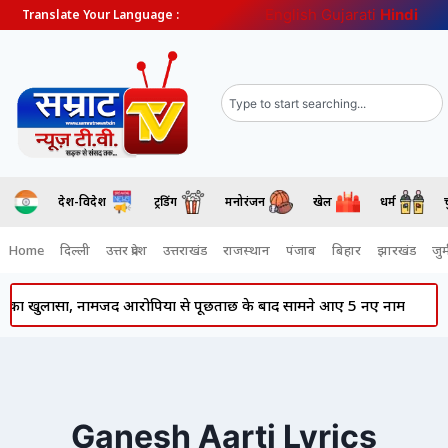
English
Gujarati
Hindi
Translate Your Language :
देश-विदेश
ट्रेंडिंग
मनोरंजन
खेल
धर्म
Home
दिल्ली
उत्तर प्रदेश
उत्तराखंड
राजस्थान
पंजाब
बिहार
झारखंड
जुर्
 का खुलासा, नामजद आरोपियों से पूछताछ के बाद सामने आए 5 नए नाम
P
Ganesh Aarti Lyrics