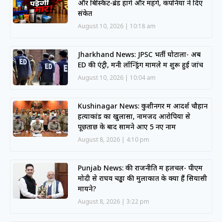
और बिस्किट-ब्रेड होंगे और महंगे, कंपनियों ने दिए
संकेत
August 10, 2026
10:18 am
Jharkhand News: JPSC भर्ती घोटाला- अब
ED की एंट्री, मनी लॉन्ड्रिंग मामले में शुरू हुई जांच
August 10, 2026
10:04 am
Kushinagar News: कुशीनगर में आदर्श चौहान
हत्याकांड का खुलासा, नामजद आरोपियों से
पूछताछ के बाद सामने आए 5 नए नाम
August 8, 2026
4:10 pm
Punjab News: की राजनीति में हलचल- पीएम
मोदी से राघव चड्ढा की मुलाकात के क्या हैं सियासी
मायने?
August 8, 2026
3:22 pm