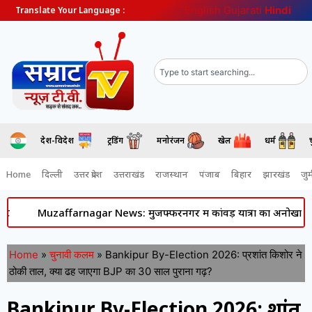
English
Gujarati
Hindi
Translate Your Language :
देश-विदेश
ट्रेंडिंग
मनोरंजन
खेल
धर्म
Home
दिल्ली
उत्तर प्रदेश
उत्तराखंड
राजस्थान
पंजाब
बिहार
झारखंड
जुर्
Muzaffarnagar News: मुजफ्फरनगर में कांवड़ यात्रा का अनोखा नजारा- करोड़ों
Home
»
चुनावी कलम
»
Bankipur By-Election 2026: प्रशांत किशोर ने
ठोकी ताल, क्या ढह जाएगा BJP का 30 साल पुराना गढ़?
Bankipur By-Election 2026: प्रशांत