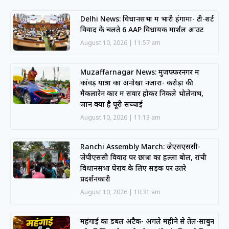
Delhi News: विधानसभा में भारी हंगामा- टी-शर्ट
विवाद के चलते 6 AAP विधायक मार्शल आउट
August 10, 2026
11:57 am
Muzaffarnagar News: मुजफ्फरनगर में
कांवड़ यात्रा का अनोखा नजारा- करोड़ों की
मैकलारेन कार में सवार होकर निकले भोलेनाथ,
जानें क्या है पूरी सच्चाई
August 10, 2026
11:13 am
Ranchi Assembly March: जेएसएससी-
जेपीएससी विवाद पर छात्रों का हल्ला बोल, रांची
विधानसभा घेराव के लिए सड़क पर उतरे
प्रदर्शनकारी
August 10, 2026
10:31 am
महंगाई का डबल अटैक- अगले महीने से तेल-साबुन