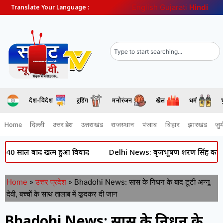
English
Gujarati
Hindi
Translate Your Language :
देश-विदेश
ट्रेंडिंग
मनोरंजन
खेल
धर्म
Home
दिल्ली
उत्तर प्रदेश
उत्तराखंड
राजस्थान
पंजाब
बिहार
झारखंड
जुर्
ाल बाद खत्म हुआ विवाद
Delhi News: बृजभूषण शरण सिंह का बड़ा बयान- 
Home
»
उत्तर प्रदेश
»
Bhadohi News: सास के निधन के बाद टूटी अन्नू
देवी, बच्चों के साथ तालाब में कूदकर दी जान
Bhadohi News: सास के निधन के