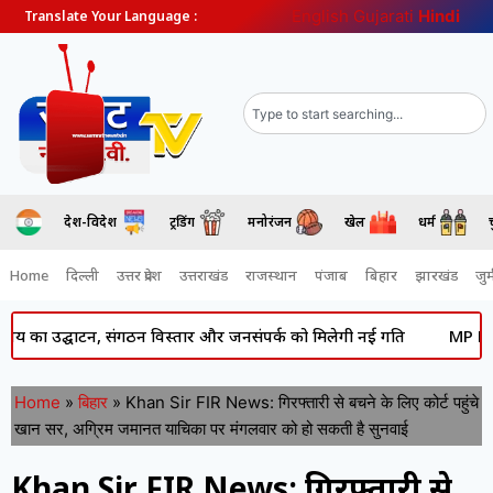
English
Gujarati
Hindi
Translate Your Language :
देश-विदेश
ट्रेंडिंग
मनोरंजन
खेल
धर्म
Home
दिल्ली
उत्तर प्रदेश
उत्तराखंड
राजस्थान
पंजाब
बिहार
झारखंड
जुर्
्घाटन, संगठन विस्तार और जनसंपर्क को मिलेगी नई गति
MP News: जबलपुर
Home
»
बिहार
»
Khan Sir FIR News: गिरफ्तारी से बचने के लिए कोर्ट पहुंचे
खान सर, अग्रिम जमानत याचिका पर मंगलवार को हो सकती है सुनवाई
Khan Sir FIR News: गिरफ्तारी से