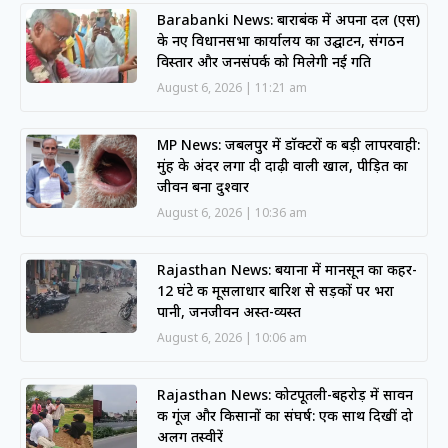
Barabanki News: बाराबंकी में अपना दल (एस)
के नए विधानसभा कार्यालय का उद्घाटन, संगठन
विस्तार और जनसंपर्क को मिलेगी नई गति
August 6, 2026
11:21 am
MP News: जबलपुर में डॉक्टरों की बड़ी लापरवाही:
मुंह के अंदर लगा दी दाढ़ी वाली खाल, पीड़ित का
जीवन बना दुश्वार
August 6, 2026
10:36 am
Rajasthan News: बयाना में मानसून का कहर-
12 घंटे की मूसलाधार बारिश से सड़कों पर भरा
पानी, जनजीवन अस्त-व्यस्त
August 6, 2026
10:06 am
Rajasthan News: कोटपूतली-बहरोड़ में सावन
की गूंज और किसानों का संघर्ष: एक साथ दिखीं दो
अलग तस्वीरें