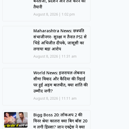
बेनतीजा, प्रदर्शन और तेज करने की
तैयारी
August 8, 2026
1:02 pm
Maharashtra News: छत्रपति
संभाजीनगर- सुरक्षा में तैनात PSI से
भिड़े अभिजीत दीपके, जासूसी का
लगाया बड़ा आरोप
August 8, 2026
11:31 am
World News: इजरायल-लेबनान
सीमा विवाद और कैदियों की रिहाई
पर हुई अहम बातचीत, क्या शांति की
उम्मीद जगी?
August 8, 2026
11:11 am
Bigg Boss 20: लॉकअप 2 की
विनर श्रेया कालरा क्या बिग बॉस 20
में लेंगी हिस्सा? जानें एक्ट्रेस ने क्या