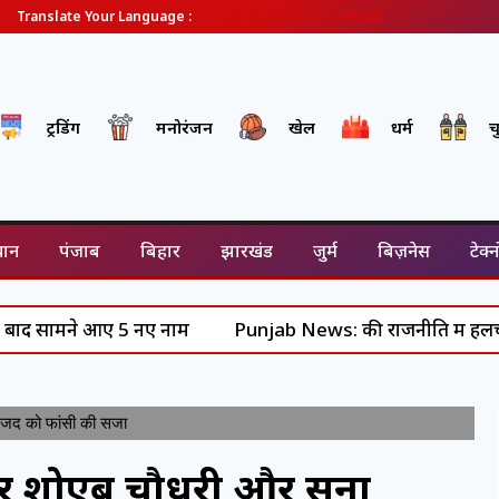
English
Gujarati
Hindi
Translate Your Language :
ट्रेंडिंग
मनोरंजन
खेल
धर्म
च
थान
पंजाब
बिहार
झारखंड
जुर्म
बिज़नेस
टेक्
सामने आए 5 नए नाम
Punjab News: की राजनीति में हलचल- पीएम म
अमजद को फांसी की सजा
्यूबर शोएब चौधरी और सना