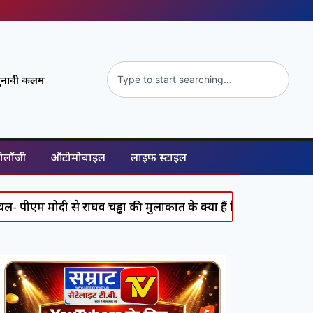
ुनावी कलम
नोलॉजी
ऑटोमोबाइल
लाइफ स्टाइल
ोदी से राघव चड्ढा की मुलाकात के क्या हैं सियासी मायने?
Worl