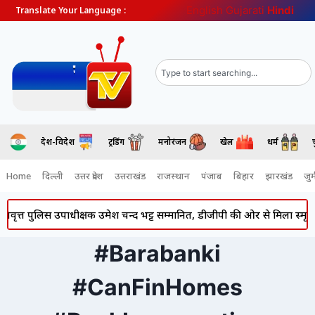
English
Gujarati
Hindi
Translate Your Language :
देश-विदेश
ट्रेंडिंग
मनोरंजन
खेल
धर्म
Home
दिल्ली
उत्तर प्रदेश
उत्तराखंड
राजस्थान
पंजाब
बिहार
झारखंड
जुर्
ृत्त पुलिस उपाधीक्षक उमेश चन्द भट्ट सम्मानित, डीजीपी की ओर से मिला स्मृति चि
#Barabanki
#CanFinHomes