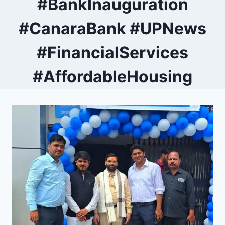
#BankInauguration
#CanaraBank #UPNews
#FinancialServices
#AffordableHousing