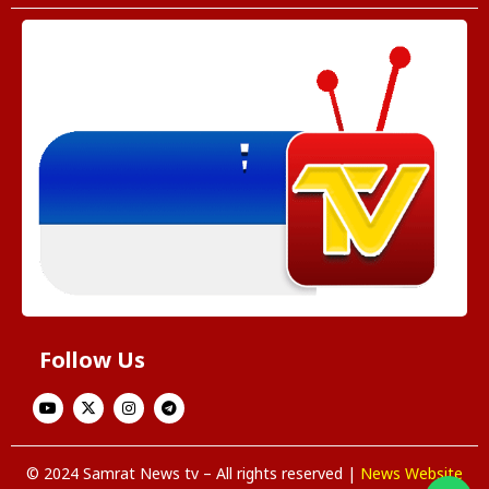
Follow Us
© 2024 Samrat News tv – All rights reserved |
News Website