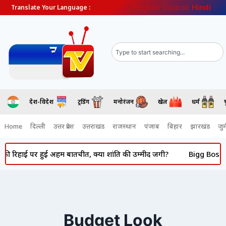
English
Gujarati
Hindi
Translate Your Language :
देश-विदेश
ट्रेंडिंग
मनोरंजन
खेल
धर्म
Home
दिल्ली
उत्तर प्रदेश
उत्तराखंड
राजस्थान
पंजाब
बिहार
झारखंड
जुर्
रिहाई पर हुई अहम बातचीत, क्या शांति की उम्मीद जगी?
Bigg Boss 20: 
Budget Look