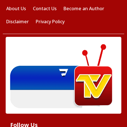
About Us
Contact Us
Become an Author
Disclaimer
Privacy Policy
Follow Us