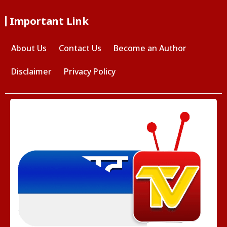
Important Link
About Us
Contact Us
Become an Author
Disclaimer
Privacy Policy