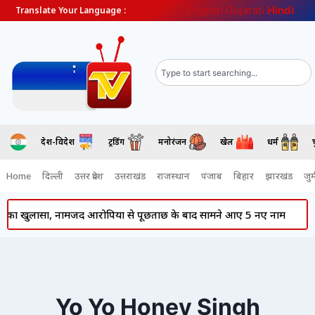
English
Gujarati
Hindi
Translate Your Language :
देश-विदेश
ट्रेंडिंग
मनोरंजन
खेल
धर्म
Home
दिल्ली
उत्तर प्रदेश
उत्तराखंड
राजस्थान
पंजाब
बिहार
झारखंड
जुर्
का खुलासा, नामजद आरोपियों से पूछताछ के बाद सामने आए 5 नए नाम
Pu
Yo Yo Honey Singh