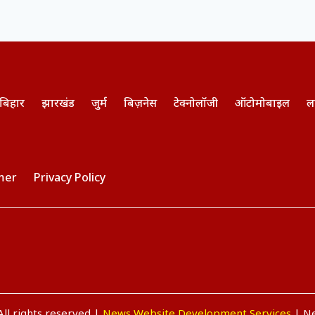
बिहार
झारखंड
जुर्म
बिज़नेस
टेक्नोलॉजी
ऑटोमोबाइल
ल
mer
Privacy Policy
ll rights reserved |
News Website Development Services
| Ne