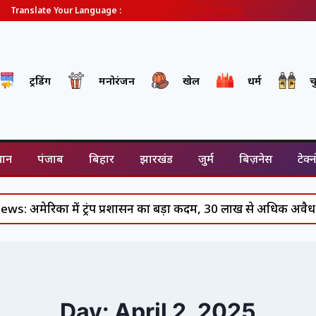
English
Gujarati
Hindi
Translate Your Language :
ट्रेंडिंग
मनोरंजन
खेल
धर्म
च
थान
पंजाब
बिहार
झारखंड
जुर्म
बिज़नेस
टेक्
ें ट्रंप प्रशासन का बड़ा कदम, 30 लाख से अधिक अवैध प्रवासियों को
Day: April 2, 2025