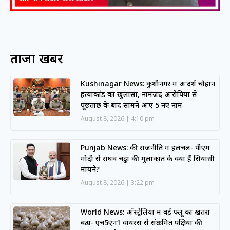
ताजा खबरें
Kushinagar News: कुशीनगर में आदर्श चौहान
हत्याकांड का खुलासा, नामजद आरोपियों से
पूछताछ के बाद सामने आए 5 नए नाम
August 8, 2026
4:10 pm
Punjab News: की राजनीति में हलचल- पीएम
मोदी से राघव चड्ढा की मुलाकात के क्या हैं सियासी
मायने?
August 8, 2026
3:22 pm
World News: ऑस्ट्रेलिया में बर्ड फ्लू का खतरा
बढ़ा- एच5एन1 वायरस से संक्रमित पक्षियों की