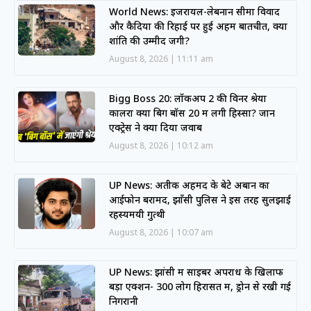
World News: इजरायल-लेबनान सीमा विवाद
और कैदियों की रिहाई पर हुई अहम बातचीत, क्या
शांति की उम्मीद जगी?
August 8, 2026
11:11 am
Bigg Boss 20: लॉकअप 2 की विनर श्रेया
कालरा क्या बिग बॉस 20 में लेंगी हिस्सा? जानें
एक्ट्रेस ने क्या दिया जवाब
August 8, 2026
10:12 am
UP News: अतीक अहमद के बेटे अबान का
आईफोन बरामद, झाँसी पुलिस ने इस तरह सुलझाई
रहस्यमयी गुत्थी
August 8, 2026
10:07 am
UP News: झांसी में साइबर अपराध के खिलाफ
बड़ा एक्शन- 300 लोग हिरासत में, ड्रोन से रखी गई
निगरानी