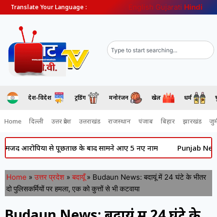
English
Gujarati
Hindi
Translate Your Language :
देश-विदेश
ट्रेंडिंग
मनोरंजन
खेल
धर्म
Home
दिल्ली
उत्तर प्रदेश
उत्तराखंड
राजस्थान
पंजाब
बिहार
झारखंड
जुर्
रोपियों से पूछताछ के बाद सामने आए 5 नए नाम
Punjab News: की राजनी
Home
»
उत्तर प्रदेश
»
बदायूँ
»
Budaun News: बदायूं में 24 घंटे के भीतर
दो पुलिसकर्मियों पर हमला, एक को कुत्तों से भी कटवाया
Budaun News: बदायूं में 24 घंटे के