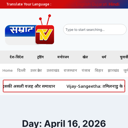
English
Gujarati
Hindi
Translate Your Language :
देश-विदेश
ट्रेंडिंग
मनोरंजन
खेल
धर्म
चुना
Home
दिल्ली
उत्तर प्रदेश
उत्तराखंड
राजस्थान
पंजाब
बिहार
झारखंड
जुर्
नें इसकी असली वजह और समाधान
Vijay-Sangeetha: तमिलनाडु के मुख्यमंत्
Day: April 16, 2026