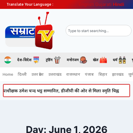
English
Gujarati
Hindi
Translate Your Language :
देश-विदेश
ट्रेंडिंग
मनोरंजन
खेल
धर्म
Home
दिल्ली
उत्तर प्रदेश
उत्तराखंड
राजस्थान
पंजाब
बिहार
झारखंड
जुर्
उमेश चन्द भट्ट सम्मानित, डीजीपी की ओर से मिला स्मृति चिह्न
Atiq Ahmed
Day: June 1, 2026