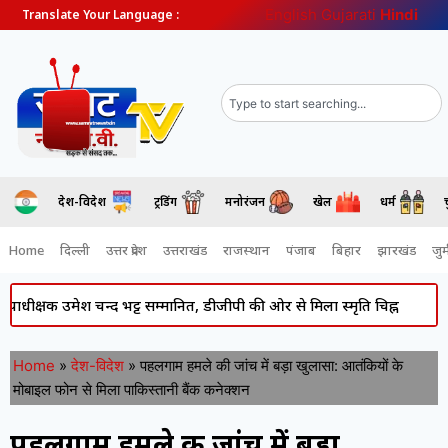
English
Gujarati
Hindi
Translate Your Language :
देश-विदेश
ट्रेंडिंग
मनोरंजन
खेल
धर्म
Home
दिल्ली
उत्तर प्रदेश
उत्तराखंड
राजस्थान
पंजाब
बिहार
झारखंड
जुर्
उमेश चन्द भट्ट सम्मानित, डीजीपी की ओर से मिला स्मृति चिह्न
Atiq Ahmed
Home
»
देश-विदेश
»
पहलगाम हमले की जांच में बड़ा खुलासा: आतंकियों के
मोबाइल फोन से मिला पाकिस्तानी बैंक कनेक्शन
पहलगाम हमले की जांच में बड़ा