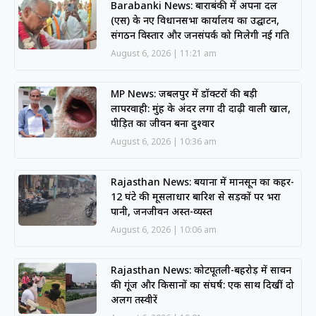
Barabanki News: बाराबंकी में अपना दल
(एस) के नए विधानसभा कार्यालय का उद्घाटन,
संगठन विस्तार और जनसंपर्क को मिलेगी नई गति
August 6, 2026
11:21 am
MP News: जबलपुर में डॉक्टरों की बड़ी
लापरवाही: मुंह के अंदर लगा दी दाढ़ी वाली खाल,
पीड़ित का जीवन बना दुश्वार
August 6, 2026
10:36 am
Rajasthan News: बयाना में मानसून का कहर-
12 घंटे की मूसलाधार बारिश से सड़कों पर भरा
पानी, जनजीवन अस्त-व्यस्त
August 6, 2026
10:06 am
Rajasthan News: कोटपूतली-बहरोड़ में सावन
की गूंज और किसानों का संघर्ष: एक साथ दिखीं दो
अलग तस्वीरें