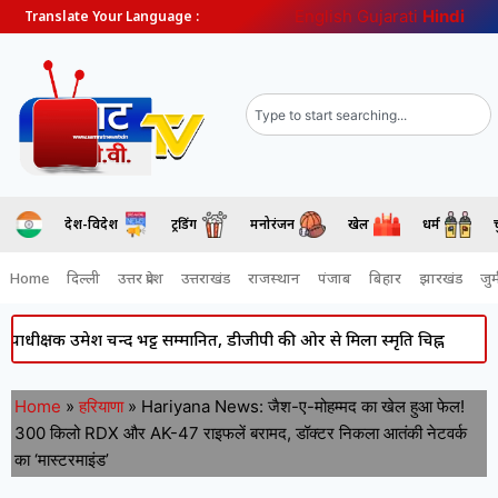
English
Gujarati
Hindi
Translate Your Language :
देश-विदेश
ट्रेंडिंग
मनोरंजन
खेल
धर्म
Home
दिल्ली
उत्तर प्रदेश
उत्तराखंड
राजस्थान
पंजाब
बिहार
झारखंड
जुर्
 उमेश चन्द भट्ट सम्मानित, डीजीपी की ओर से मिला स्मृति चिह्न
Atiq Ahme
Home
»
हरियाणा
»
Hariyana News: जैश-ए-मोहम्मद का खेल हुआ फेल!
300 किलो RDX और AK-47 राइफलें बरामद, डॉक्टर निकला आतंकी नेटवर्क
का ‘मास्टरमाइंड’