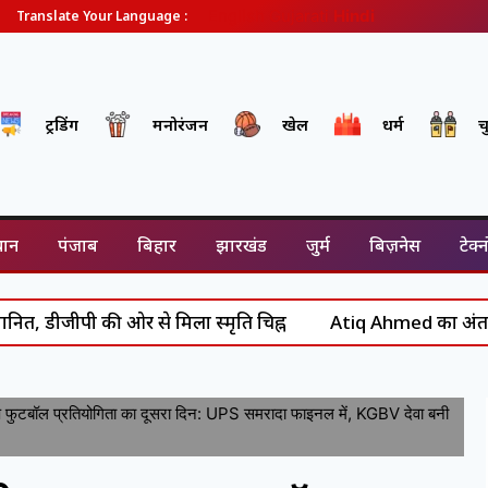
English
Gujarati
Hindi
Translate Your Language :
ट्रेंडिंग
मनोरंजन
खेल
धर्म
च
थान
पंजाब
बिहार
झारखंड
जुर्म
बिज़नेस
टेक्
 की ओर से मिला स्मृति चिह्न
Atiq Ahmed का अंत: असद से आबान
ुटबॉल प्रतियोगिता का दूसरा दिन: UPS समरादा फाइनल में, KGBV देवा बनी