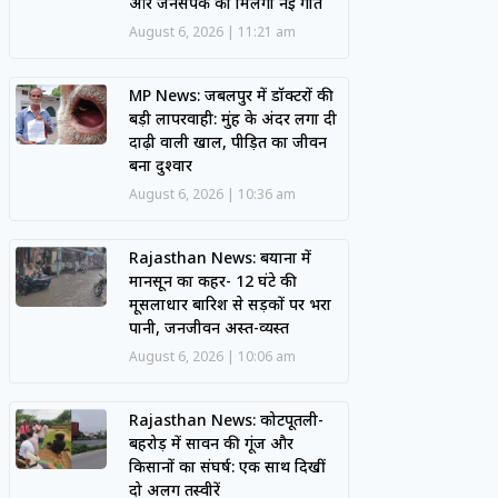
और जनसंपर्क को मिलेगी नई गति
August 6, 2026
11:21 am
MP News: जबलपुर में डॉक्टरों की
बड़ी लापरवाही: मुंह के अंदर लगा दी
दाढ़ी वाली खाल, पीड़ित का जीवन
बना दुश्वार
August 6, 2026
10:36 am
Rajasthan News: बयाना में
मानसून का कहर- 12 घंटे की
मूसलाधार बारिश से सड़कों पर भरा
पानी, जनजीवन अस्त-व्यस्त
August 6, 2026
10:06 am
Rajasthan News: कोटपूतली-
बहरोड़ में सावन की गूंज और
किसानों का संघर्ष: एक साथ दिखीं
दो अलग तस्वीरें