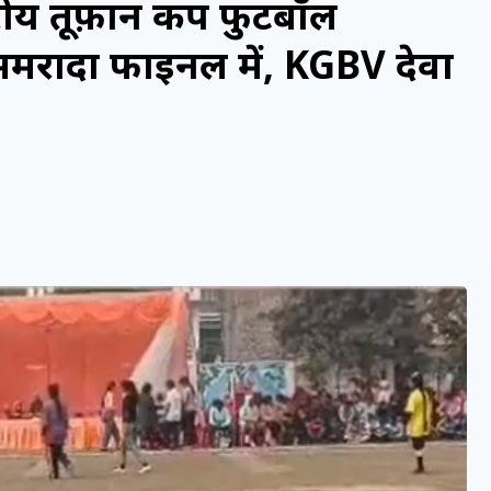
ीय तूफ़ान कप फुटबॉल
 समरादा फाइनल में, KGBV देवा