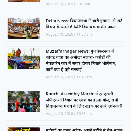
August 10, 2026
3:12 pm
Delhi News: विधानसभा में भारी हंगामा- टी-शर्ट
विवाद के चलते 6 AAP विधायक मार्शल आउट
August 10, 2026
11:57 am
Muzaffarnagar News: मुजफ्फरनगर में
कांवड़ यात्रा का अनोखा नजारा- करोड़ों की
मैकलारेन कार में सवार होकर निकले भोलेनाथ,
जानें क्या है पूरी सच्चाई
August 10, 2026
11:13 am
Ranchi Assembly March: जेएसएससी-
जेपीएससी विवाद पर छात्रों का हल्ला बोल, रांची
विधानसभा घेराव के लिए सड़क पर उतरे प्रदर्शनकारी
August 10, 2026
10:31 am
महंगाई का डबल अटैक- अगले महीने से तेल-साबुन