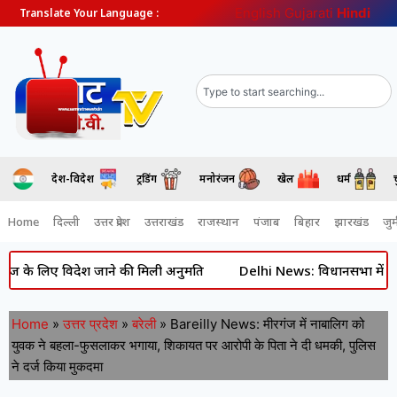
English
Gujarati
Hindi
Translate Your Language :
देश-विदेश
ट्रेंडिंग
मनोरंजन
खेल
धर्म
Home
दिल्ली
उत्तर प्रदेश
उत्तराखंड
राजस्थान
पंजाब
बिहार
झारखंड
जुर्
 लिए विदेश जाने की मिली अनुमति
Delhi News: विधानसभा में भारी हंगाम
Home
»
उत्तर प्रदेश
»
बरेली
»
Bareilly News: मीरगंज में नाबालिग को
युवक ने बहला-फुसलाकर भगाया, शिकायत पर आरोपी के पिता ने दी धमकी, पुलिस
ने दर्ज किया मुकदमा