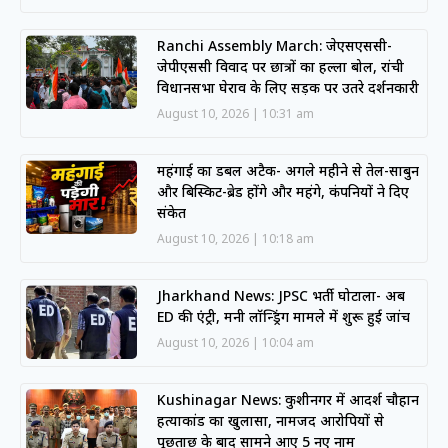
Ranchi Assembly March: जेएसएससी-
जेपीएससी विवाद पर छात्रों का हल्ला बोल, रांची
विधानसभा घेराव के लिए सड़क पर उतरे प्रदर्शनकारी
August 10, 2026
10:31 am
महंगाई का डबल अटैक- अगले महीने से तेल-साबुन
और बिस्किट-ब्रेड होंगे और महंगे, कंपनियों ने दिए
संकेत
August 10, 2026
10:18 am
Jharkhand News: JPSC भर्ती घोटाला- अब
ED की एंट्री, मनी लॉन्ड्रिंग मामले में शुरू हुई जांच
August 10, 2026
10:04 am
Kushinagar News: कुशीनगर में आदर्श चौहान
हत्याकांड का खुलासा, नामजद आरोपियों से
पूछताछ के बाद सामने आए 5 नए नाम