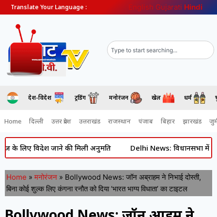
English
Gujarati
Hindi
Translate Your Language :
देश-विदेश
ट्रेंडिंग
मनोरंजन
खेल
धर्म
Home
दिल्ली
उत्तर प्रदेश
उत्तराखंड
राजस्थान
पंजाब
बिहार
झारखंड
जुर्
 लिए विदेश जाने की मिली अनुमति
Delhi News: विधानसभा में भारी हंगाम
Home
»
मनोरंजन
»
Bollywood News: जॉन अब्राहम ने निभाई दोस्ती,
बिना कोई शुल्क लिए कंगना रनौत को दिया ‘भारत भाग्य विधाता’ का टाइटल
Bollywood News: जॉन अब्राहम ने