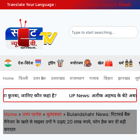
English
Gujarati
Hindi
Translate Your Language :
देश-विदेश
ट्रेंडिंग
मनोरंजन
खेल
धर्म
Home
दिल्ली
उत्तर प्रदेश
उत्तराखंड
राजस्थान
पंजाब
बिहार
झारखंड
जुर्
, जानिए कौन कहां है?
UP News: अतीक अहमद के बेटे अबान की दर्दनाक 
Home
»
उत्तर प्रदेश
»
बुलंदशहर
»
Bulandshahr News: रिटायर्ड बैंक
मैनेजर के खाते से साइबर ठगों ने उड़ाए 20 लाख रुपये, फोन हैक कर दी बड़ी
वारदात