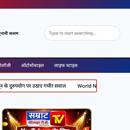
ुनावी कलम
नोलॉजी
ऑटोमोबाइल
लाइफ स्टाइल
पयोग पर उठाए गंभीर सवाल
World News: अमेरिका में ट्रंप प्रशा