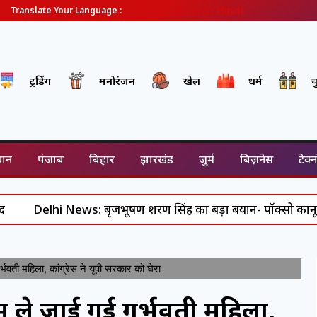
English
Gujarati
Hindi
Translate Your Language :
ट्रेंडिंग
मनोरंजन
खेल
धर्म
च
थान
पंजाब
बिहार
झारखंड
जुर्म
बिज़नेस
टेक्
lhi News: बृजभूषण शरण सिंह का बड़ा बयान- पॉक्सो कानून के दुरु
वती महिला, कांग्रेस ने यूपी सरकार को घेरा
 ले जाई गई गर्भवती महिला,