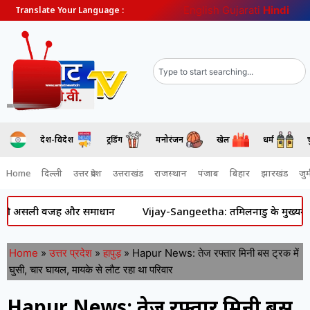
English
Gujarati
Hindi
Translate Your Language :
देश-विदेश
ट्रेंडिंग
मनोरंजन
खेल
धर्म
Home
दिल्ली
उत्तर प्रदेश
उत्तराखंड
राजस्थान
पंजाब
बिहार
झारखंड
जुर्
 असली वजह और समाधान
Vijay-Sangeetha: तमिलनाडु के मुख्यमंत्री विजय औ
Home
»
उत्तर प्रदेश
»
हापुड़
»
Hapur News: तेज रफ्तार मिनी बस ट्रक में
घुसी, चार घायल, मायके से लौट रहा था परिवार
Hapur News: तेज रफ्तार मिनी बस