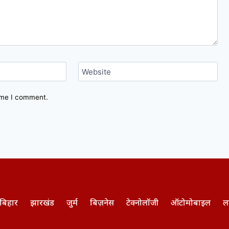
Website
time I comment.
बिहार
झारखंड
जुर्म
बिज़नेस
टेक्नोलॉजी
ऑटोमोबाइल
ल