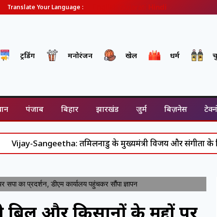
English
Gujarati
Hindi
Translate Your Language :
ट्रेंडिंग
मनोरंजन
खेल
धर्म
च
थान
पंजाब
बिहार
झारखंड
जुर्म
बिज़नेस
टेक्
angeetha: तमिलनाडु के मुख्यमंत्री विजय और संगीता के रिश्ते में आ
सपा का प्रदर्शन, डीएम कार्यालय पहुंचकर सौंपा ज्ञापन
िल और किसानों के मुद्दों पर