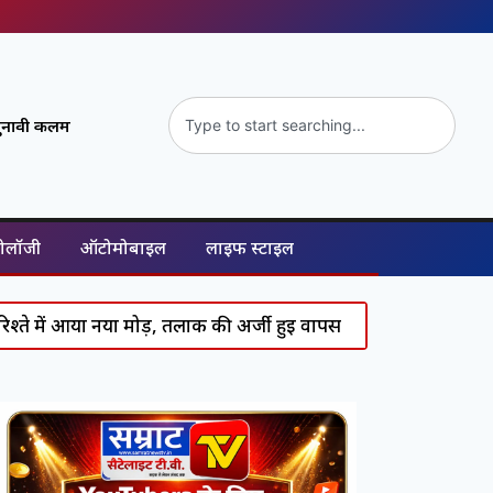
ुनावी कलम
नोलॉजी
ऑटोमोबाइल
लाइफ स्टाइल
या नया मोड़, तलाक की अर्जी हुई वापस
Supreme Court का सख्त ए