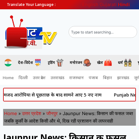
English
Gujarati
Hindi
Translate Your Language :
देश-विदेश
ट्रेंडिंग
मनोरंजन
खेल
धर्म
Home
दिल्ली
उत्तर प्रदेश
उत्तराखंड
राजस्थान
पंजाब
बिहार
झारखंड
जुर्
रोपियों से पूछताछ के बाद सामने आए 5 नए नाम
Punjab News: की राजनी
Home
»
उत्तर प्रदेश
»
जौनपुर
»
Jaunpur News: किसान की फसल जब्त
जबकि कुर्की के आदेश किसी और थे, दिख रही प्रशासन की लापरवाही
Jaunpur News: किसान की फसल