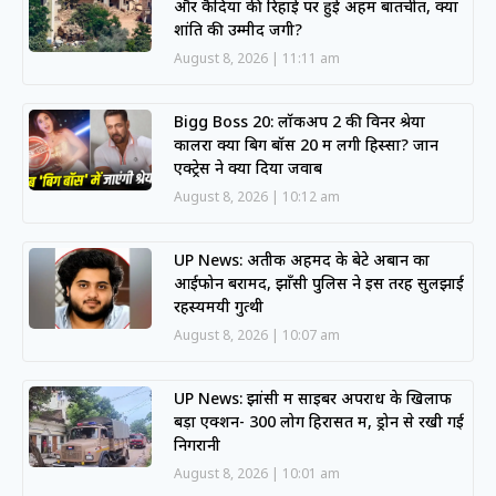
और कैदियों की रिहाई पर हुई अहम बातचीत, क्या
शांति की उम्मीद जगी?
August 8, 2026
11:11 am
Bigg Boss 20: लॉकअप 2 की विनर श्रेया
कालरा क्या बिग बॉस 20 में लेंगी हिस्सा? जानें
एक्ट्रेस ने क्या दिया जवाब
August 8, 2026
10:12 am
UP News: अतीक अहमद के बेटे अबान का
आईफोन बरामद, झाँसी पुलिस ने इस तरह सुलझाई
रहस्यमयी गुत्थी
August 8, 2026
10:07 am
UP News: झांसी में साइबर अपराध के खिलाफ
बड़ा एक्शन- 300 लोग हिरासत में, ड्रोन से रखी गई
निगरानी
August 8, 2026
10:01 am