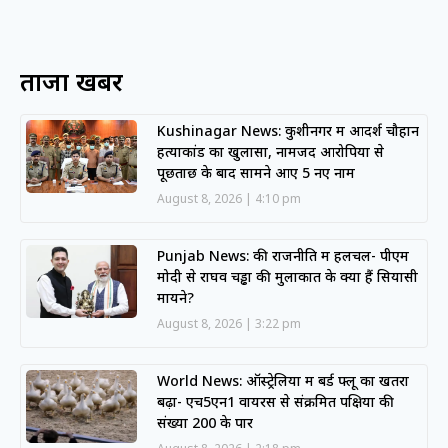
ताजा खबरें
Kushinagar News: कुशीनगर में आदर्श चौहान
हत्याकांड का खुलासा, नामजद आरोपियों से
पूछताछ के बाद सामने आए 5 नए नाम
August 8, 2026
4:10 pm
Punjab News: की राजनीति में हलचल- पीएम
मोदी से राघव चड्ढा की मुलाकात के क्या हैं सियासी
मायने?
August 8, 2026
3:22 pm
World News: ऑस्ट्रेलिया में बर्ड फ्लू का खतरा
बढ़ा- एच5एन1 वायरस से संक्रमित पक्षियों की
संख्या 200 के पार