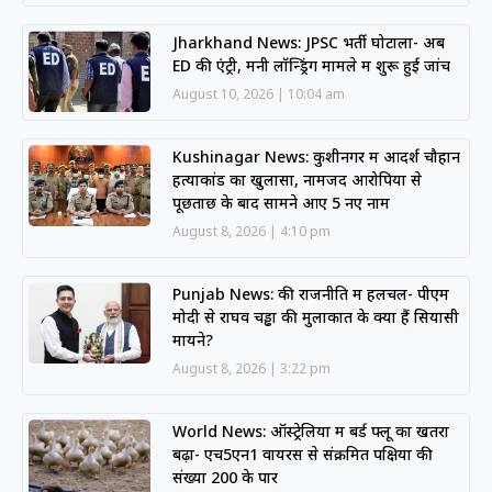
Jharkhand News: JPSC भर्ती घोटाला- अब
ED की एंट्री, मनी लॉन्ड्रिंग मामले में शुरू हुई जांच
August 10, 2026
10:04 am
Kushinagar News: कुशीनगर में आदर्श चौहान
हत्याकांड का खुलासा, नामजद आरोपियों से
पूछताछ के बाद सामने आए 5 नए नाम
August 8, 2026
4:10 pm
Punjab News: की राजनीति में हलचल- पीएम
मोदी से राघव चड्ढा की मुलाकात के क्या हैं सियासी
मायने?
August 8, 2026
3:22 pm
World News: ऑस्ट्रेलिया में बर्ड फ्लू का खतरा
बढ़ा- एच5एन1 वायरस से संक्रमित पक्षियों की
संख्या 200 के पार