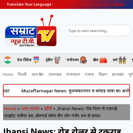
English
Gujarati
Hindi
Translate Your Language :
देश-विदेश
ट्रेंडिंग
मनोरंजन
खेल
धर्म
Home
दिल्ली
उत्तर प्रदेश
उत्तराखंड
राजस्थान
पंजाब
बिहार
झारखंड
जुर्
Muzaffarnagar News: मुजफ्फरनगर में कांवड़ यात्रा का अनोखा नजारा- करो
Home
»
उत्तर प्रदेश
»
झाँसी
»
Jhansi News: रोड रोलर से टकराई
प्राइवेट स्लीपर बस, होमगार्ड समेत तीन लोग गंभीर रूप से घायल
Jhansi News: रोड रोलर से टकराई