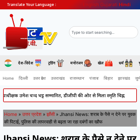
English
Gujarati
Hindi
Translate Your Language :
देश-विदेश
ट्रेंडिंग
मनोरंजन
खेल
धर्म
Home
दिल्ली
उत्तर प्रदेश
उत्तराखंड
राजस्थान
पंजाब
बिहार
झारखंड
जुर्
 उमेश चन्द भट्ट सम्मानित, डीजीपी की ओर से मिला स्मृति चिह्न
Atiq Ahme
Home
»
उत्तर प्रदेश
»
झाँसी
»
Jhansi News: शराब के पैसे न देने पर युवक
की पिटाई, पुलिस की लापरवाही से बढ़ता जा रहा दबंगों का खौफ
Jhansi News: शराब के पैसे न देने पर