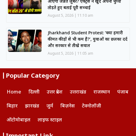
आएंगी जन्नत जुबैर? एक्ट्रेस ने खुद अपनी चुप्पी
तोड़ते हुए बताई पूरी सच्चाई
August 5, 2026
11:10 am
Jharkhand Student Protest: ‘क्या हमारी
कीमत कीड़ों से भी कम है?’, युवाओं का छलका दर्द
और सरकार से तीखे सवाल
August 5, 2026
11:05 am
Popular Category
Home
दिल्ली
उत्तर प्रदेश
उत्तराखंड
राजस्थान
पंजाब
बिहार
झारखंड
जुर्म
बिज़नेस
टेक्नोलॉजी
ऑटोमोबाइल
लाइफ स्टाइल
Important Link