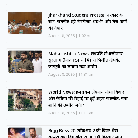
Jharkhand Student Protest: सरकार के
साथ बातचीत रही बेनतीजा, प्रदर्शन और तेज करने
की तैयारी
August 8, 2026
1:02 pm
Maharashtra News: छत्रपति संभाजीनगर-
सुरक्षा में तैनात PSI से भिड़े अभिजीत दीपके,
जासूसी का लगाया बड़ा आरोप
August 8, 2026
11:31 am
World News: इजरायल-लेबनान सीमा विवाद
और कैदियों की रिहाई पर हुई अहम बातचीत, क्या
शांति की उम्मीद जगी?
August 8, 2026
11:11 am
Bigg Boss 20: लॉकअप 2 की विनर श्रेया
कालरा क्या बिग बॉस 20 में लेंगी हिस्सा? जानें